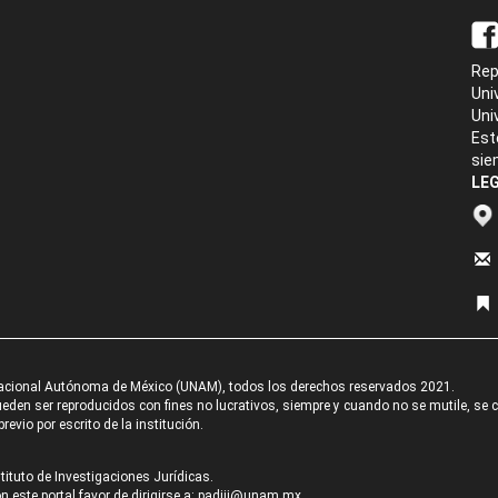
Rep
Uni
Uni
Est
sie
LEG
acional Autónoma de México (UNAM), todos los derechos reservados 2021.
den ser reproducidos con fines no lucrativos, siempre y cuando no se mutile, se cit
revio por escrito de la institución.
tituto de Investigaciones Jurídicas.
 este portal favor de dirigirse a:
padiij@unam.mx