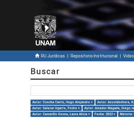
RU Jurídicas
Repositorio Institucional
Video
Buscar
Autor: Concha Cantú, Hugo Alejandro ×
Autor: Ansolabehere, Ka
Autor: Salazar Ugarte, Pedro ×
Autor: Amador Magaña, Diego I
Autor: Camarillo Govea, Laura Alicia ×
Fecha: 2022 ×
Materia: