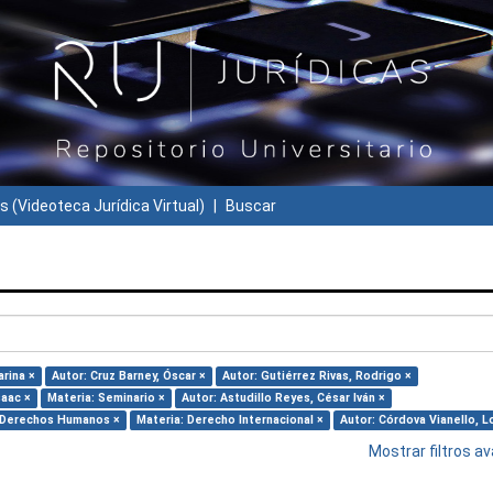
s (Videoteca Jurídica Virtual)
Buscar
rina ×
Autor: Cruz Barney, Óscar ×
Autor: Gutiérrez Rivas, Rodrigo ×
saac ×
Materia: Seminario ×
Autor: Astudillo Reyes, César Iván ×
 Derechos Humanos ×
Materia: Derecho Internacional ×
Autor: Córdova Vianello, L
Mostrar filtros 