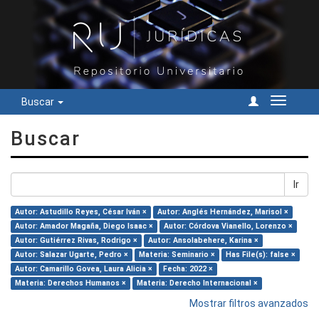
Buscar
Cambiar
navegac
Buscar
Ir
Autor: Astudillo Reyes, César Iván ×
Autor: Anglés Hernández, Marisol ×
Autor: Amador Magaña, Diego Isaac ×
Autor: Córdova Vianello, Lorenzo ×
Autor: Gutiérrez Rivas, Rodrigo ×
Autor: Ansolabehere, Karina ×
Autor: Salazar Ugarte, Pedro ×
Materia: Seminario ×
Has File(s): false ×
Autor: Camarillo Govea, Laura Alicia ×
Fecha: 2022 ×
Materia: Derechos Humanos ×
Materia: Derecho Internacional ×
Mostrar filtros avanzados