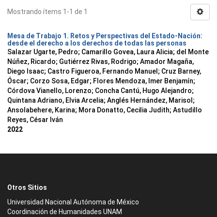
Mostrando ítems 1-1 de 1
Mesa de Trabajo 1. Retos y Perspectivas del Estado-Nación:
desde el derecho a los derechos de todas las personas
Salazar Ugarte, Pedro
;
Camarillo Govea, Laura Alicia
;
del Monte
Núñez, Ricardo
;
Gutiérrez Rivas, Rodrigo
;
Amador Magaña,
Diego Isaac
;
Castro Figueroa, Fernando Manuel
;
Cruz Barney,
Óscar
;
Corzo Sosa, Edgar
;
Flores Mendoza, Imer Benjamín
;
Córdova Vianello, Lorenzo
;
Concha Cantú, Hugo Alejandro
;
Quintana Adriano, Elvia Arcelia
;
Anglés Hernández, Marisol
;
Ansolabehere, Karina
;
Mora Donatto, Cecilia Judith
;
Astudillo
Reyes, César Iván
2022
Otros Sitios
Universidad Nacional Autónoma de México
Coordinación de Humanidades UNAM