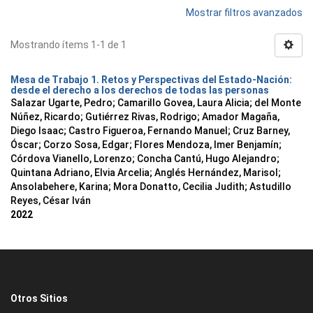
Mostrar filtros avanzados
Mostrando ítems 1-1 de 1
Mesa de Trabajo 1. Retos y Perspectivas del Estado-Nación:
desde el derecho a los derechos de todas las personas
Salazar Ugarte, Pedro
;
Camarillo Govea, Laura Alicia
;
del Monte
Núñez, Ricardo
;
Gutiérrez Rivas, Rodrigo
;
Amador Magaña,
Diego Isaac
;
Castro Figueroa, Fernando Manuel
;
Cruz Barney,
Óscar
;
Corzo Sosa, Edgar
;
Flores Mendoza, Imer Benjamín
;
Córdova Vianello, Lorenzo
;
Concha Cantú, Hugo Alejandro
;
Quintana Adriano, Elvia Arcelia
;
Anglés Hernández, Marisol
;
Ansolabehere, Karina
;
Mora Donatto, Cecilia Judith
;
Astudillo
Reyes, César Iván
2022
Otros Sitios