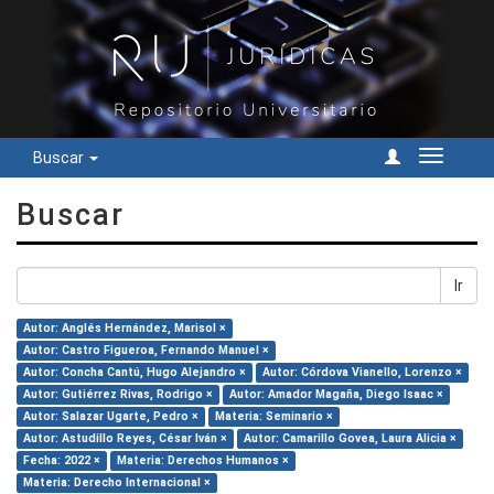
Buscar
Cambiar
navegac
Buscar
Ir
Autor: Anglés Hernández, Marisol ×
Autor: Castro Figueroa, Fernando Manuel ×
Autor: Concha Cantú, Hugo Alejandro ×
Autor: Córdova Vianello, Lorenzo ×
Autor: Gutiérrez Rivas, Rodrigo ×
Autor: Amador Magaña, Diego Isaac ×
Autor: Salazar Ugarte, Pedro ×
Materia: Seminario ×
Autor: Astudillo Reyes, César Iván ×
Autor: Camarillo Govea, Laura Alicia ×
Fecha: 2022 ×
Materia: Derechos Humanos ×
Materia: Derecho Internacional ×