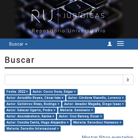
Buscar
Cambiar
navegac
Buscar
Ir
Fecha: 2022 ×
Autor: Corzo Sosa, Edgar ×
Autor: Astudillo Reyes, César Iván ×
Autor: Córdova Vianello, Lorenzo ×
Autor: Gutiérrez Rivas, Rodrigo ×
Autor: Amador Magaña, Diego Isaac ×
Autor: Salazar Ugarte, Pedro ×
Materia: Seminario ×
Autor: Ansolabehere, Karina ×
Autor: Cruz Barney, Óscar ×
Autor: Concha Cantú, Hugo Alejandro ×
Materia: Derechos Humanos ×
Materia: Derecho Internacional ×
Mostrar filtros avanzados