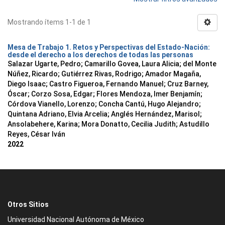
Mostrando ítems 1-1 de 1
Mesa de Trabajo 1. Retos y Perspectivas del Estado-Nación:
desde el derecho a los derechos de todas las personas
Salazar Ugarte, Pedro
;
Camarillo Govea, Laura Alicia
;
del Monte
Núñez, Ricardo
;
Gutiérrez Rivas, Rodrigo
;
Amador Magaña,
Diego Isaac
;
Castro Figueroa, Fernando Manuel
;
Cruz Barney,
Óscar
;
Corzo Sosa, Edgar
;
Flores Mendoza, Imer Benjamín
;
Córdova Vianello, Lorenzo
;
Concha Cantú, Hugo Alejandro
;
Quintana Adriano, Elvia Arcelia
;
Anglés Hernández, Marisol
;
Ansolabehere, Karina
;
Mora Donatto, Cecilia Judith
;
Astudillo
Reyes, César Iván
2022
Otros Sitios
Universidad Nacional Autónoma de México