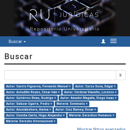
Buscar
Cambiar
navegac
Buscar
Ir
Autor: Castro Figueroa, Fernando Manuel ×
Autor: Corzo Sosa, Edgar ×
Autor: Astudillo Reyes, César Iván ×
Autor: Córdova Vianello, Lorenzo ×
Autor: Gutiérrez Rivas, Rodrigo ×
Autor: Amador Magaña, Diego Isaac ×
Autor: Salazar Ugarte, Pedro ×
Materia: Seminario ×
Autor: Ansolabehere, Karina ×
Autor: Cruz Barney, Óscar ×
Autor: Concha Cantú, Hugo Alejandro ×
Materia: Derechos Humanos ×
Materia: Derecho Internacional ×
Mostrar filtros avanzados