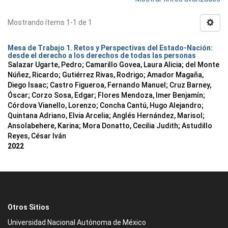
Mostrando ítems 1-1 de 1
Mesa de Trabajo 1. Retos y Perspectivas del Estado-Nación:
desde el derecho a los derechos de todas las personas
Salazar Ugarte, Pedro
;
Camarillo Govea, Laura Alicia
;
del Monte
Núñez, Ricardo
;
Gutiérrez Rivas, Rodrigo
;
Amador Magaña,
Diego Isaac
;
Castro Figueroa, Fernando Manuel
;
Cruz Barney,
Óscar
;
Corzo Sosa, Edgar
;
Flores Mendoza, Imer Benjamín
;
Córdova Vianello, Lorenzo
;
Concha Cantú, Hugo Alejandro
;
Quintana Adriano, Elvia Arcelia
;
Anglés Hernández, Marisol
;
Ansolabehere, Karina
;
Mora Donatto, Cecilia Judith
;
Astudillo
Reyes, César Iván
2022
Otros Sitios
Universidad Nacional Autónoma de México