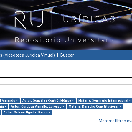
s (Videoteca Jurídica Virtual)
Buscar
el Armando ×
Autor: González Contró, Mónica ×
Materia: Seminario Internacional ×
ría ×
Autor: Córdova Vianello, Lorenzo ×
Materia: Derecho Constitucional ×
Autor: Salazar Ugarte, Pedro ×
Mostrar filtros 