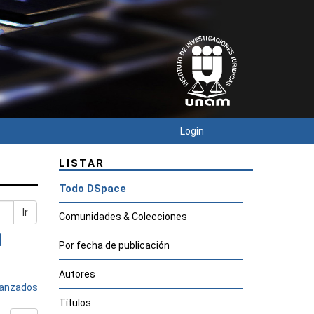
Login
LISTAR
Todo DSpace
Ir
Comunidades & Colecciones
Por fecha de publicación
Autores
avanzados
Títulos