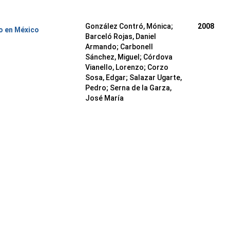
González Contró, Mónica
;
2008
o en México
Barceló Rojas, Daniel
Armando
;
Carbonell
Sánchez, Miguel
;
Córdova
Vianello, Lorenzo
;
Corzo
Sosa, Edgar
;
Salazar Ugarte,
Pedro
;
Serna de la Garza,
José María