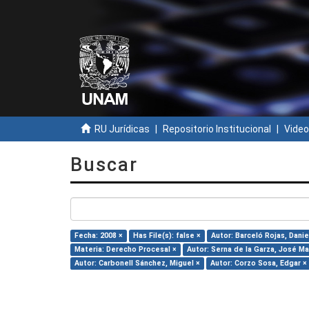
RU Jurídicas
Repositorio Institucional
Video
Buscar
Fecha: 2008 ×
Has File(s): false ×
Autor: Barceló Rojas, Dani
Materia: Derecho Procesal ×
Autor: Serna de la Garza, José Ma
Autor: Carbonell Sánchez, Miguel ×
Autor: Corzo Sosa, Edgar ×