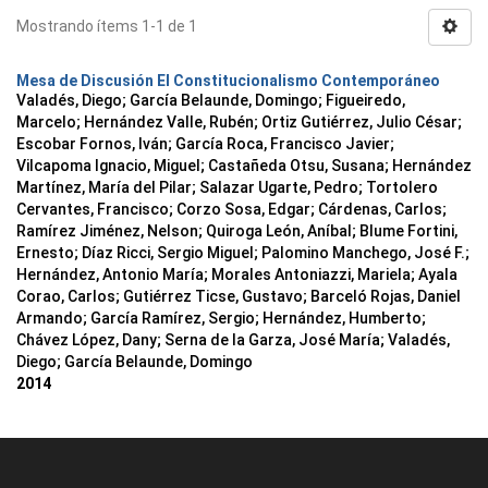
Mostrando ítems 1-1 de 1
Mesa de Discusión El Constitucionalismo Contemporáneo
Valadés, Diego
;
García Belaunde, Domingo
;
Figueiredo,
Marcelo
;
Hernández Valle, Rubén
;
Ortiz Gutiérrez, Julio César
;
Escobar Fornos, Iván
;
García Roca, Francisco Javier
;
Vilcapoma Ignacio, Miguel
;
Castañeda Otsu, Susana
;
Hernández
Martínez, María del Pilar
;
Salazar Ugarte, Pedro
;
Tortolero
Cervantes, Francisco
;
Corzo Sosa, Edgar
;
Cárdenas, Carlos
;
Ramírez Jiménez, Nelson
;
Quiroga León, Aníbal
;
Blume Fortini,
Ernesto
;
Díaz Ricci, Sergio Miguel
;
Palomino Manchego, José F.
;
Hernández, Antonio María
;
Morales Antoniazzi, Mariela
;
Ayala
Corao, Carlos
;
Gutiérrez Ticse, Gustavo
;
Barceló Rojas, Daniel
Armando
;
García Ramírez, Sergio
;
Hernández, Humberto
;
Chávez López, Dany
;
Serna de la Garza, José María
;
Valadés,
Diego
;
García Belaunde, Domingo
2014