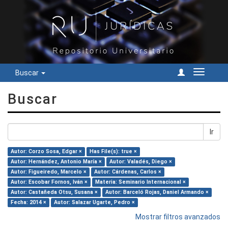
Buscar
Cambiar
navegac
Buscar
Ir
Autor: Corzo Sosa, Edgar ×
Has File(s): true ×
Autor: Hernández, Antonio María ×
Autor: Valadés, Diego ×
Autor: Figueiredo, Marcelo ×
Autor: Cárdenas, Carlos ×
Autor: Escobar Fornos, Iván ×
Materia: Seminario Internacional ×
Autor: Castañeda Otsu, Susana ×
Autor: Barceló Rojas, Daniel Armando ×
Fecha: 2014 ×
Autor: Salazar Ugarte, Pedro ×
Mostrar filtros avanzados