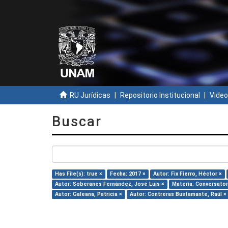
RU Jurídicas
Repositorio Institucional
Video
Buscar
Has File(s): true ×
Fecha: 2017 ×
Autor: Fix Fierro, Héctor ×
Autor: Soberanes Fernández, José Luis ×
Materia: Conversator
Autor: Galeana, Patricia ×
Autor: Contreras Bustamante, Raúl ×