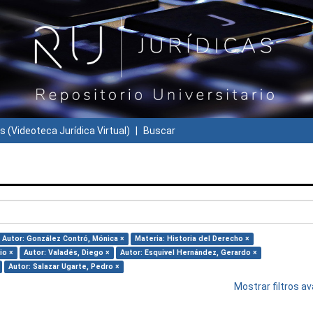
s (Videoteca Jurídica Virtual)
Buscar
Autor: González Contró, Mónica ×
Materia: Historia del Derecho ×
io ×
Autor: Valadés, Diego ×
Autor: Esquivel Hernández, Gerardo ×
Autor: Salazar Ugarte, Pedro ×
Mostrar filtros 