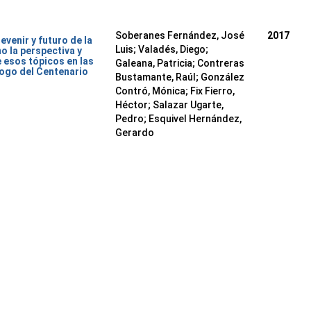
Soberanes Fernández, José
2017
evenir y futuro de la
Luis
;
Valadés, Diego
;
o la perspectiva y
 esos tópicos en las
Galeana, Patricia
;
Contreras
ogo del Centenario
Bustamante, Raúl
;
González
Contró, Mónica
;
Fix Fierro,
Héctor
;
Salazar Ugarte,
Pedro
;
Esquivel Hernández,
Gerardo