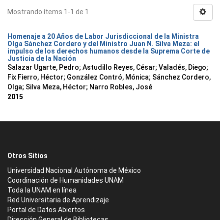
Mostrando ítems 1-1 de 1
Homenaje a 20 Años de Labor Jurisdiccional de la Ministra
Olga Sánchez Cordero y del Ministro Juan N. Silva Meza: el
impulso de los derechos humanos desde la Suprema Corte de
Justicia de la Nación
Salazar Ugarte, Pedro
;
Astudillo Reyes, César
;
Valadés, Diego
;
Fix Fierro, Héctor
;
González Contró, Mónica
;
Sánchez Cordero,
Olga
;
Silva Meza, Héctor
;
Narro Robles, José
2015
Otros Sitios
Universidad Nacional Autónoma de México
Coordinación de Humanidades UNAM
Toda la UNAM en línea
Red Universitaria de Aprendizaje
Portal de Datos Abiertos
Dirección General de Bibliotecas