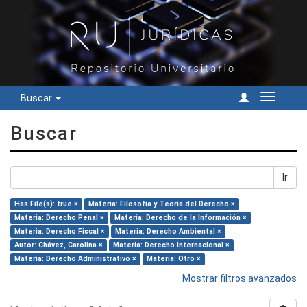
Buscar
Cambiar
navegac
Buscar
Ir
Has File(s): true ×
Materia: Filosofía y Teoría del Derecho ×
Materia: Derecho Penal ×
Materia: Derecho de la Información ×
Materia: Derecho Fiscal ×
Materia: Derecho Ambiental ×
Autor: Chávez, Carolina ×
Materia: Derecho Internacional ×
Materia: Derecho Administrativo ×
Materia: Otro ×
Mostrar filtros avanzados