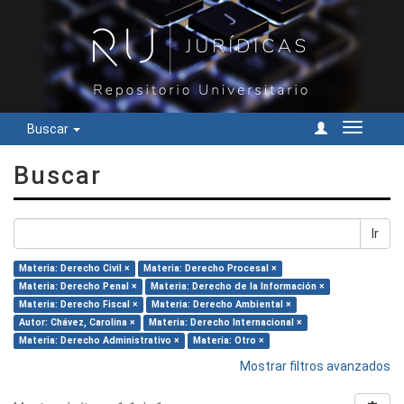
Buscar
Cambiar
navegac
Buscar
Ir
Materia: Derecho Civil ×
Materia: Derecho Procesal ×
Materia: Derecho Penal ×
Materia: Derecho de la Información ×
Materia: Derecho Fiscal ×
Materia: Derecho Ambiental ×
Autor: Chávez, Carolina ×
Materia: Derecho Internacional ×
Materia: Derecho Administrativo ×
Materia: Otro ×
Mostrar filtros avanzados