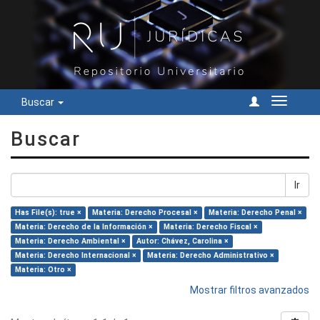
Buscar
Cambiar
navegac
Buscar
Ir
Has File(s): true ×
Materia: Derecho Procesal ×
Materia: Derecho Penal ×
Materia: Derecho de la Información ×
Materia: Derecho Fiscal ×
Materia: Derecho Ambiental ×
Autor: Chávez, Carolina ×
Materia: Derecho Internacional ×
Materia: Derecho Administrativo ×
Materia: Otro ×
Mostrar filtros avanzados