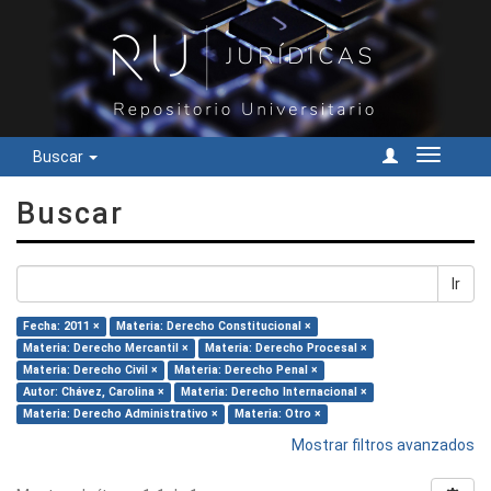
Buscar
Cambiar
navegac
Buscar
Ir
Fecha: 2011 ×
Materia: Derecho Constitucional ×
Materia: Derecho Mercantil ×
Materia: Derecho Procesal ×
Materia: Derecho Civil ×
Materia: Derecho Penal ×
Autor: Chávez, Carolina ×
Materia: Derecho Internacional ×
Materia: Derecho Administrativo ×
Materia: Otro ×
Mostrar filtros avanzados