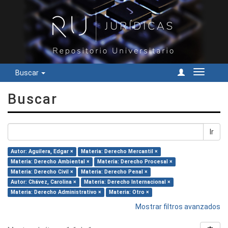
Buscar
Cambiar
navegac
Buscar
Ir
Autor: Aguilera, Edgar ×
Materia: Derecho Mercantil ×
Materia: Derecho Ambiental ×
Materia: Derecho Procesal ×
Materia: Derecho Civil ×
Materia: Derecho Penal ×
Autor: Chávez, Carolina ×
Materia: Derecho Internacional ×
Materia: Derecho Administrativo ×
Materia: Otro ×
Mostrar filtros avanzados