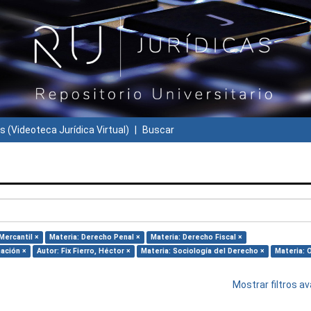
s (Videoteca Jurídica Virtual)
Buscar
Mercantil ×
Materia: Derecho Penal ×
Materia: Derecho Fiscal ×
mación ×
Autor: Fix Fierro, Héctor ×
Materia: Sociología del Derecho ×
Materia: 
Mostrar filtros 