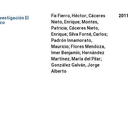
Fix Fierro, Héctor
;
Cáceres
2011
nvestigación El
Nieto, Enrique
;
Montes,
ico
Patricia
;
Cáceres Nieto,
Enrique
;
Silva Forné, Carlos
;
Padrón Innamorato,
Mauricio
;
Flores Mendoza,
Imer Benjamín
;
Hernández
Martínez, María del Pilar
;
González Galván, Jorge
Alberto