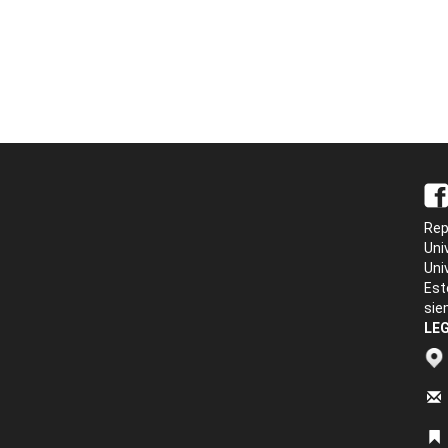
Rep
Uni
Uni
Est
sie
LEG