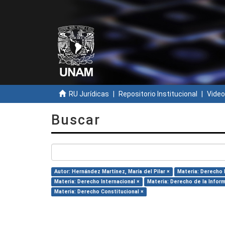
RU Jurídicas
Repositorio Institucional
Video
Buscar
Autor: Hernández Martínez, María del Pilar ×
Materia: Derecho 
Materia: Derecho Internacional ×
Materia: Derecho de la Infor
Materia: Derecho Constitucional ×