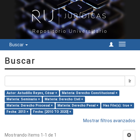
Buscar
Cambiar
navegac
Buscar
Ir
Autor: Astudillo Reyes, César ×
Materia: Derecho Constitucional ×
Materia: Seminario ×
Materia: Derecho Civil ×
Materia: Derecho Procesal ×
Materia: Derecho Penal ×
Has File(s): true ×
Fecha: 2013 ×
Fecha: [2010 TO 2020] ×
Mostrar filtros avanzados
Mostrando ítems 1-1 de 1