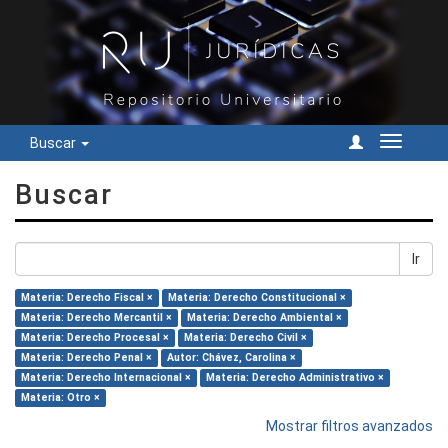
Buscar
Cambiar
navegac
Buscar
Ir
Materia: Derecho Fiscal ×
Materia: Derecho Constitucional ×
Materia: Derecho Mercantil ×
Materia: Derecho Ambiental ×
Materia: Derecho Procesal ×
Materia: Derecho Civil ×
Materia: Derecho Penal ×
Autor: Chávez, Carolina ×
Materia: Derecho Internacional ×
Materia: Derecho Administrativo ×
Materia: Otro ×
Mostrar filtros avanzados