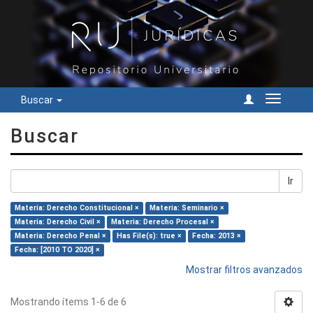
Buscar
Cambiar
navegac
Buscar
Ir
Materia: Derecho Constitucional ×
Materia: Seminario ×
Materia: Derecho Civil ×
Materia: Derecho Procesal ×
Materia: Derecho Penal ×
Has File(s): true ×
Fecha: 2013 ×
Fecha: [2010 TO 2020] ×
Mostrar filtros avanzados
Mostrando ítems 1-6 de 6