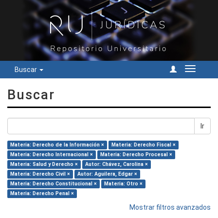
Buscar
Cambiar
navegac
Buscar
Ir
Materia: Derecho de la Información ×
Materia: Derecho Fiscal ×
Materia: Derecho Internacional ×
Materia: Derecho Procesal ×
Materia: Salud y Derecho ×
Autor: Chávez, Carolina ×
Materia: Derecho Civil ×
Autor: Aguilera, Edgar ×
Materia: Derecho Constitucional ×
Materia: Otro ×
Materia: Derecho Penal ×
Mostrar filtros avanzados