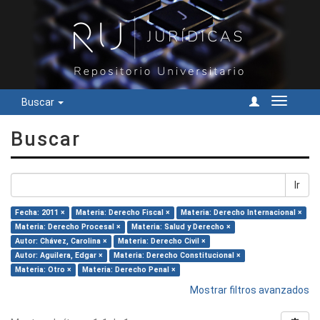
Buscar
Cambiar
navegac
Buscar
Ir
Fecha: 2011 ×
Materia: Derecho Fiscal ×
Materia: Derecho Internacional ×
Materia: Derecho Procesal ×
Materia: Salud y Derecho ×
Autor: Chávez, Carolina ×
Materia: Derecho Civil ×
Autor: Aguilera, Edgar ×
Materia: Derecho Constitucional ×
Materia: Otro ×
Materia: Derecho Penal ×
Mostrar filtros avanzados