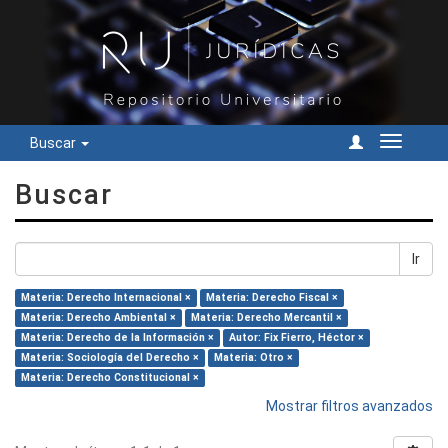
Buscar
Cambiar
navegac
Buscar
Ir
Materia: Derecho Internacional ×
Materia: Derecho Fiscal ×
Materia: Derecho Ambiental ×
Materia: Derecho Mercantil ×
Materia: Derecho de la Información ×
Autor: Fix Fierro, Héctor ×
Materia: Sociología del Derecho ×
Materia: Otro ×
Materia: Derecho Constitucional ×
Mostrar filtros avanzados