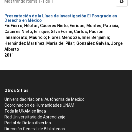
Mostrando ítems 1-1 de 1
Presentación de la Línea de Investigación El Posgrado en
Derecho en México
Fix Fierro, Héctor
;
Cáceres Nieto, Enrique
;
Montes, Patricia
;
Cáceres Nieto, Enrique
;
Silva Forné, Carlos
;
Padrón
Innamorato, Mauricio
;
Flores Mendoza, Imer Benjamín
;
Hernández Martínez, María del Pilar
;
González Galván, Jorge
Alberto
2011
Otros Sitios
Universidad Nacional Autónoma de México
Coordinación de Humanidades UNAM
Toda la UNAM en línea
Red Universitaria de Aprendizaje
Portal de Datos Abiertos
Dirección General de Bibliotecas