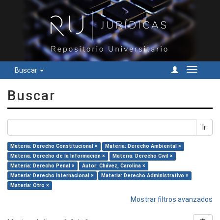
Buscar
Cambiar
navegac
Buscar
Ir
Materia: Derecho Constitucional ×
Materia: Derecho Ambiental ×
Materia: Derecho de la Información ×
Materia: Derecho Civil ×
Materia: Derecho Penal ×
Autor: Chávez, Carolina ×
Materia: Derecho Internacional ×
Materia: Derecho Administrativo ×
Materia: Otro ×
Mostrar filtros avanzados