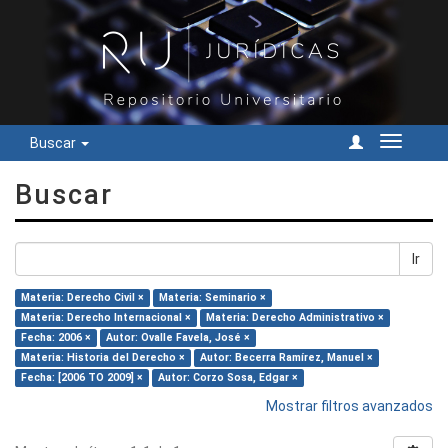
Buscar
Cambiar
navegac
Buscar
Ir
Materia: Derecho Civil ×
Materia: Seminario ×
Materia: Derecho Internacional ×
Materia: Derecho Administrativo ×
Fecha: 2006 ×
Autor: Ovalle Favela, José ×
Materia: Historia del Derecho ×
Autor: Becerra Ramírez, Manuel ×
Fecha: [2006 TO 2009] ×
Autor: Corzo Sosa, Edgar ×
Mostrar filtros avanzados