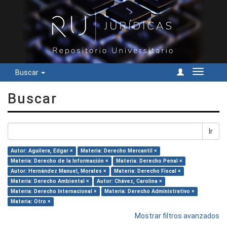
Buscar
Cambiar
navegac
Buscar
Ir
Autor: Aguilera, Edgar ×
Materia: Derecho Mercantil ×
Materia: Derecho de la Información ×
Materia: Derecho Penal ×
Autor: Hernández Manuel, Morales ×
Materia: Derecho Fiscal ×
Materia: Derecho Ambiental ×
Autor: Chávez, Carolina ×
Materia: Derecho Internacional ×
Materia: Derecho Administrativo ×
Materia: Otro ×
Mostrar filtros avanzados