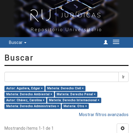
Buscar
Cambiar
navegac
Buscar
Ir
Autor: Aguilera, Edgar ×
Materia: Derecho Civil ×
Materia: Derecho Ambiental ×
Materia: Derecho Penal ×
Autor: Chávez, Carolina ×
Materia: Derecho Internacional ×
Materia: Derecho Administrativo ×
Materia: Otro ×
Mostrar filtros avanzados
Mostrando ítems 1-1 de 1