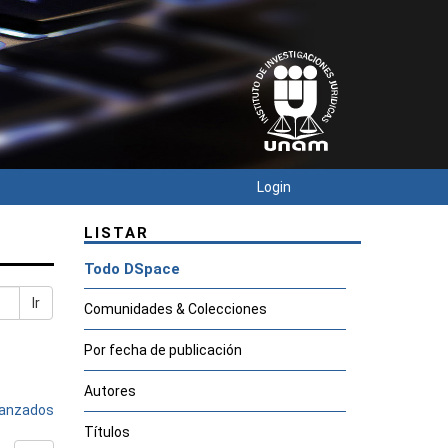
Login
LISTAR
Todo DSpace
Ir
Comunidades & Colecciones
Por fecha de publicación
Autores
avanzados
Títulos