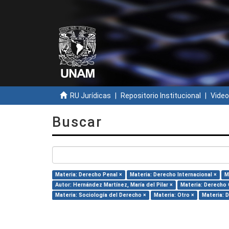
RU Jurídicas
Repositorio Institucional
Video
Buscar
Materia: Derecho Penal ×
Materia: Derecho Internacional ×
M
Autor: Hernández Martínez, María del Pilar ×
Materia: Derecho C
Materia: Sociología del Derecho ×
Materia: Otro ×
Materia: 