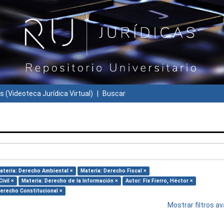
s (Videoteca Jurídica Virtual)
Buscar
ateria: Derecho Ambiental ×
Materia: Derecho Fiscal ×
ivil ×
Materia: Derecho de la Información ×
Autor: Fix Fierro, Héctor ×
Derecho Constitucional ×
Mostrar filtros 