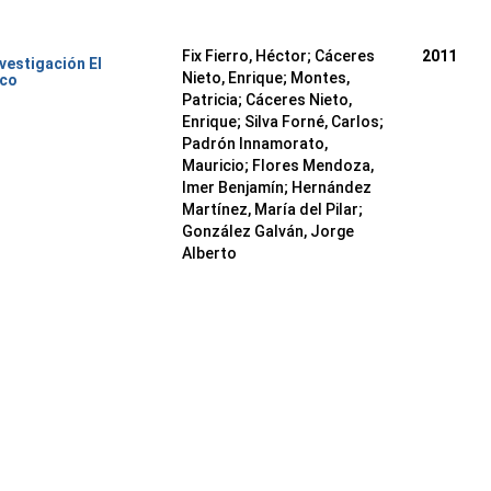
Fix Fierro, Héctor
;
Cáceres
2011
nvestigación El
Nieto, Enrique
;
Montes,
ico
Patricia
;
Cáceres Nieto,
Enrique
;
Silva Forné, Carlos
;
Padrón Innamorato,
Mauricio
;
Flores Mendoza,
Imer Benjamín
;
Hernández
Martínez, María del Pilar
;
González Galván, Jorge
Alberto