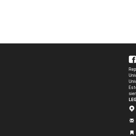
Rep
Uni
Uni
Est
sie
LEG