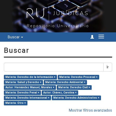
Buscar
Cambiar
navegac
Buscar
Ir
Materia: Derecho de la Información ×
Materia: Derecho Procesal ×
Materia: Salud y Derecho ×
Materia: Derecho Ambiental ×
Autor: Hernández Manuel, Morales ×
Materia: Derecho Civil ×
Materia: Derecho Penal ×
Autor: Chávez, Carolina ×
Materia: Derecho Internacional ×
Materia: Derecho Administrativo ×
Materia: Otro ×
Mostrar filtros avanzados