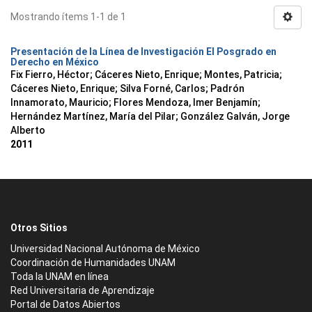
Mostrando ítems 1-1 de 1
Presentación de la Línea de Investigación El Posgrado en
Derecho en México
Fix Fierro, Héctor
;
Cáceres Nieto, Enrique
;
Montes, Patricia
;
Cáceres Nieto, Enrique
;
Silva Forné, Carlos
;
Padrón
Innamorato, Mauricio
;
Flores Mendoza, Imer Benjamín
;
Hernández Martínez, María del Pilar
;
González Galván, Jorge
Alberto
2011
Otros Sitios
Universidad Nacional Autónoma de México
Coordinación de Humanidades UNAM
Toda la UNAM en línea
Red Universitaria de Aprendizaje
Portal de Datos Abiertos