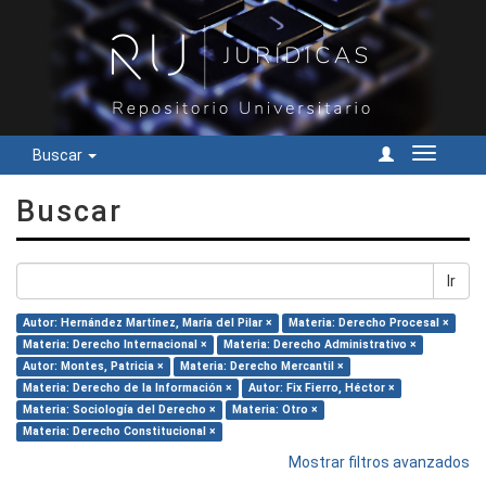
Buscar
Cambiar
navegac
Buscar
Ir
Autor: Hernández Martínez, María del Pilar ×
Materia: Derecho Procesal ×
Materia: Derecho Internacional ×
Materia: Derecho Administrativo ×
Autor: Montes, Patricia ×
Materia: Derecho Mercantil ×
Materia: Derecho de la Información ×
Autor: Fix Fierro, Héctor ×
Materia: Sociología del Derecho ×
Materia: Otro ×
Materia: Derecho Constitucional ×
Mostrar filtros avanzados