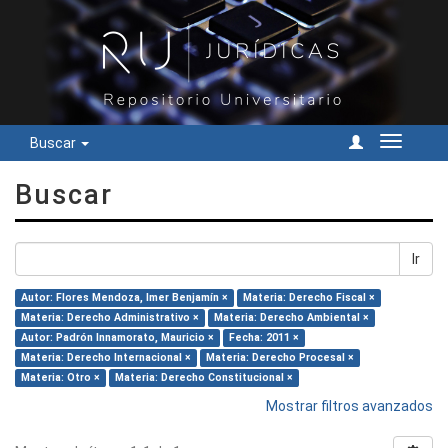
Buscar
Cambiar
navegac
Buscar
Ir
Autor: Flores Mendoza, Imer Benjamín ×
Materia: Derecho Fiscal ×
Materia: Derecho Administrativo ×
Materia: Derecho Ambiental ×
Autor: Padrón Innamorato, Mauricio ×
Fecha: 2011 ×
Materia: Derecho Internacional ×
Materia: Derecho Procesal ×
Materia: Otro ×
Materia: Derecho Constitucional ×
Mostrar filtros avanzados