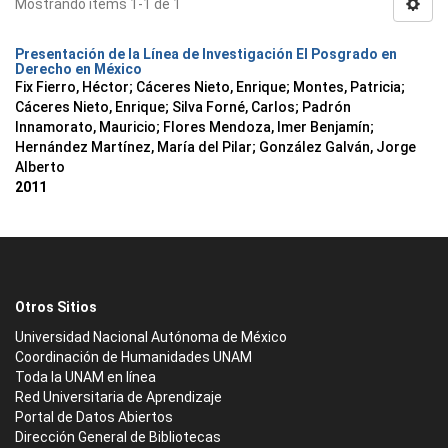
Mostrando ítems 1-1 de 1
Presentación de la Línea de Investigación El Posgrado en
Derecho en México
Fix Fierro, Héctor
;
Cáceres Nieto, Enrique
;
Montes, Patricia
;
Cáceres Nieto, Enrique
;
Silva Forné, Carlos
;
Padrón
Innamorato, Mauricio
;
Flores Mendoza, Imer Benjamín
;
Hernández Martínez, María del Pilar
;
González Galván, Jorge
Alberto
2011
Otros Sitios
Universidad Nacional Autónoma de México
Coordinación de Humanidades UNAM
Toda la UNAM en línea
Red Universitaria de Aprendizaje
Portal de Datos Abiertos
Dirección General de Bibliotecas