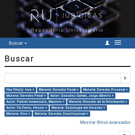
Buscar
Cambiar
navegac
Buscar
Ir
Has File(s): true ×
Materia: Derecho Fiscal ×
Materia: Derecho Procesal ×
Materia: Derecho Penal ×
Autor: González Galván, Jorge Alberto ×
Autor: Padrón Innamorato, Mauricio ×
Materia: Derecho de la Información ×
Autor: Fix Fierro, Héctor ×
Materia: Sociología del Derecho ×
Materia: Otro ×
Materia: Derecho Constitucional ×
Mostrar filtros avanzados