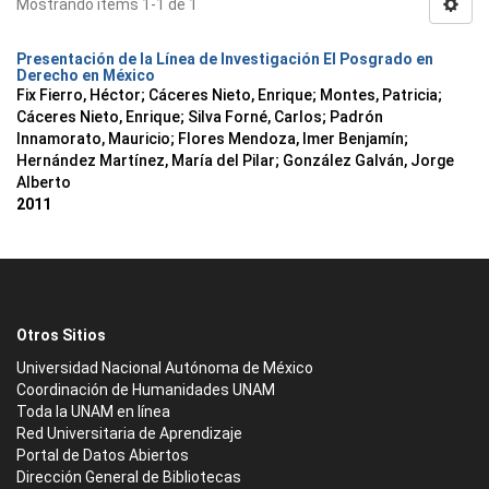
Mostrando ítems 1-1 de 1
Presentación de la Línea de Investigación El Posgrado en
Derecho en México
Fix Fierro, Héctor
;
Cáceres Nieto, Enrique
;
Montes, Patricia
;
Cáceres Nieto, Enrique
;
Silva Forné, Carlos
;
Padrón
Innamorato, Mauricio
;
Flores Mendoza, Imer Benjamín
;
Hernández Martínez, María del Pilar
;
González Galván, Jorge
Alberto
2011
Otros Sitios
Universidad Nacional Autónoma de México
Coordinación de Humanidades UNAM
Toda la UNAM en línea
Red Universitaria de Aprendizaje
Portal de Datos Abiertos
Dirección General de Bibliotecas