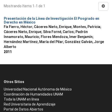
Mostrando ítems 1-1 de 1
Presentación de la Línea de Investigación El Posgrado en
Derecho en México
Fix Fierro, Héctor
;
Cáceres Nieto, Enrique
;
Montes, Patricia
;
Cáceres Nieto, Enrique
;
Silva Forné, Carlos
;
Padrón
Innamorato, Mauricio
;
Flores Mendoza, Imer Benjamín
;
Hernández Martínez, María del Pilar
;
González Galván, Jorge
Alberto
2011
Otros Sitios
Universidad Nacional Autónoma de México
Coordinación de Humanidades UNAM
Toda la UNAM en línea
Red Universitaria de Aprendizaje
Portal de Datos Abiertos