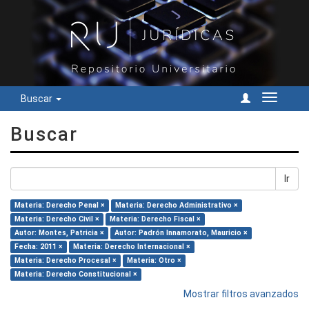
Buscar
Cambiar
navegac
Buscar
Ir
Materia: Derecho Penal ×
Materia: Derecho Administrativo ×
Materia: Derecho Civil ×
Materia: Derecho Fiscal ×
Autor: Montes, Patricia ×
Autor: Padrón Innamorato, Mauricio ×
Fecha: 2011 ×
Materia: Derecho Internacional ×
Materia: Derecho Procesal ×
Materia: Otro ×
Materia: Derecho Constitucional ×
Mostrar filtros avanzados