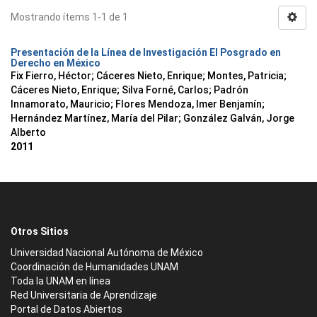
Mostrando ítems 1-1 de 1
Presentación de la Línea de Investigación El Posgrado en
Derecho en México
Fix Fierro, Héctor
;
Cáceres Nieto, Enrique
;
Montes, Patricia
;
Cáceres Nieto, Enrique
;
Silva Forné, Carlos
;
Padrón
Innamorato, Mauricio
;
Flores Mendoza, Imer Benjamín
;
Hernández Martínez, María del Pilar
;
González Galván, Jorge
Alberto
2011
Otros Sitios
Universidad Nacional Autónoma de México
Coordinación de Humanidades UNAM
Toda la UNAM en línea
Red Universitaria de Aprendizaje
Portal de Datos Abiertos