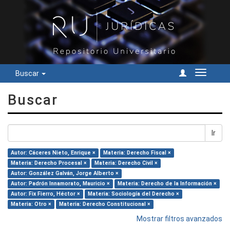
Buscar
Cambiar
navegac
Buscar
Ir
Autor: Cáceres Nieto, Enrique ×
Materia: Derecho Fiscal ×
Materia: Derecho Procesal ×
Materia: Derecho Civil ×
Autor: González Galván, Jorge Alberto ×
Autor: Padrón Innamorato, Mauricio ×
Materia: Derecho de la Información ×
Autor: Fix Fierro, Héctor ×
Materia: Sociología del Derecho ×
Materia: Otro ×
Materia: Derecho Constitucional ×
Mostrar filtros avanzados