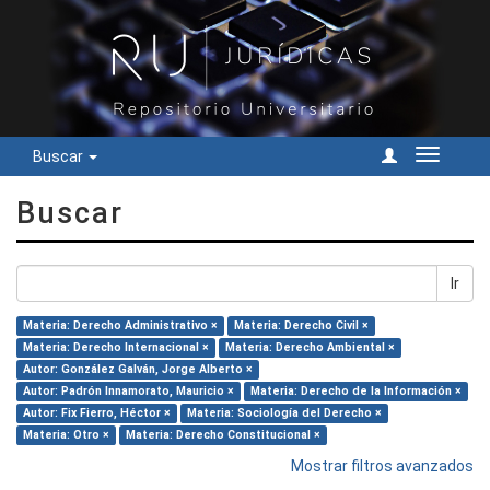
Buscar
Cambiar
navegac
Buscar
Ir
Materia: Derecho Administrativo ×
Materia: Derecho Civil ×
Materia: Derecho Internacional ×
Materia: Derecho Ambiental ×
Autor: González Galván, Jorge Alberto ×
Autor: Padrón Innamorato, Mauricio ×
Materia: Derecho de la Información ×
Autor: Fix Fierro, Héctor ×
Materia: Sociología del Derecho ×
Materia: Otro ×
Materia: Derecho Constitucional ×
Mostrar filtros avanzados