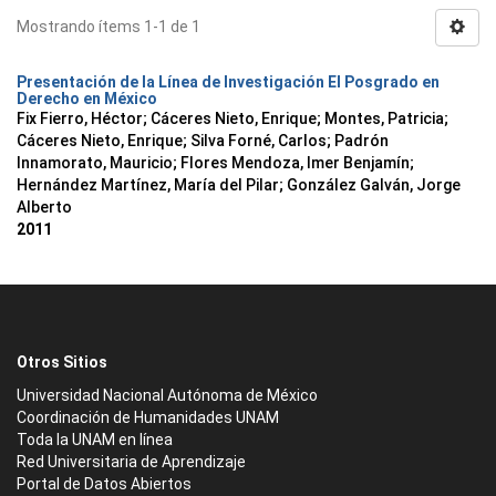
Mostrando ítems 1-1 de 1
Presentación de la Línea de Investigación El Posgrado en
Derecho en México
Fix Fierro, Héctor
;
Cáceres Nieto, Enrique
;
Montes, Patricia
;
Cáceres Nieto, Enrique
;
Silva Forné, Carlos
;
Padrón
Innamorato, Mauricio
;
Flores Mendoza, Imer Benjamín
;
Hernández Martínez, María del Pilar
;
González Galván, Jorge
Alberto
2011
Otros Sitios
Universidad Nacional Autónoma de México
Coordinación de Humanidades UNAM
Toda la UNAM en línea
Red Universitaria de Aprendizaje
Portal de Datos Abiertos