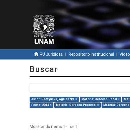
RU Jurídicas
Repositorio Institucional
Video
Buscar
Autor: Raczynska, Agnieszka ×
Materia: Derecho Penal ×
Mat
Fecha: 2018 ×
Materia: Derecho Procesal ×
Materia: Derecho 
Mostrando ítems 1-1 de 1