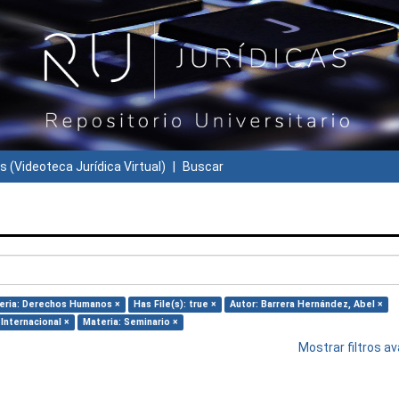
s (Videoteca Jurídica Virtual)
Buscar
eria: Derechos Humanos ×
Has File(s): true ×
Autor: Barrera Hernández, Abel ×
Internacional ×
Materia: Seminario ×
Mostrar filtros 