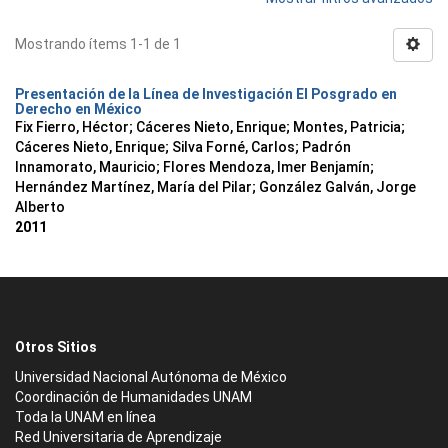
Mostrando ítems 1-1 de 1
Presentación de la Línea de Investigación El Posgrado en
Derecho en México
Fix Fierro, Héctor
;
Cáceres Nieto, Enrique
;
Montes, Patricia
;
Cáceres Nieto, Enrique
;
Silva Forné, Carlos
;
Padrón
Innamorato, Mauricio
;
Flores Mendoza, Imer Benjamín
;
Hernández Martínez, María del Pilar
;
González Galván, Jorge
Alberto
2011
Otros Sitios
Universidad Nacional Autónoma de México
Coordinación de Humanidades UNAM
Toda la UNAM en línea
Red Universitaria de Aprendizaje