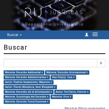
Buscar
Cambiar
navegac
Buscar
Ir
Materia: Derecho Ambiental ×
Materia: Derecho Internacional ×
Materia: Derecho Administrativo ×
Has File(s): true ×
Autor: Padrón Innamorato, Mauricio ×
Autor: Flores Mendoza, Imer Benjamín ×
Materia: Derecho de la Información ×
Autor: Fix Fierro, Héctor ×
Materia: Sociología del Derecho ×
Materia: Otro ×
Materia: Derecho Constitucional ×
Mostrar filtros avanzados