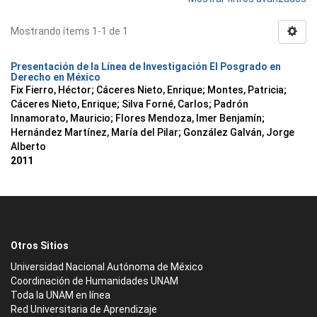
Mostrando ítems 1-1 de 1
Presentación de la Línea de Investigación El Posgrado en
Derecho en México
Fix Fierro, Héctor
;
Cáceres Nieto, Enrique
;
Montes, Patricia
;
Cáceres Nieto, Enrique
;
Silva Forné, Carlos
;
Padrón
Innamorato, Mauricio
;
Flores Mendoza, Imer Benjamín
;
Hernández Martínez, María del Pilar
;
González Galván, Jorge
Alberto
2011
Otros Sitios
Universidad Nacional Autónoma de México
Coordinación de Humanidades UNAM
Toda la UNAM en línea
Red Universitaria de Aprendizaje