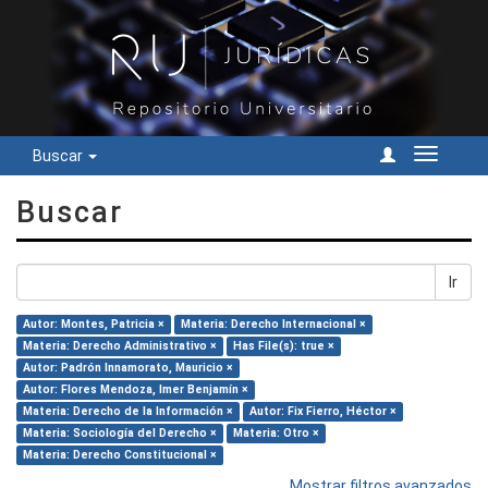
Buscar
Cambiar
navegac
Buscar
Ir
Autor: Montes, Patricia ×
Materia: Derecho Internacional ×
Materia: Derecho Administrativo ×
Has File(s): true ×
Autor: Padrón Innamorato, Mauricio ×
Autor: Flores Mendoza, Imer Benjamín ×
Materia: Derecho de la Información ×
Autor: Fix Fierro, Héctor ×
Materia: Sociología del Derecho ×
Materia: Otro ×
Materia: Derecho Constitucional ×
Mostrar filtros avanzados