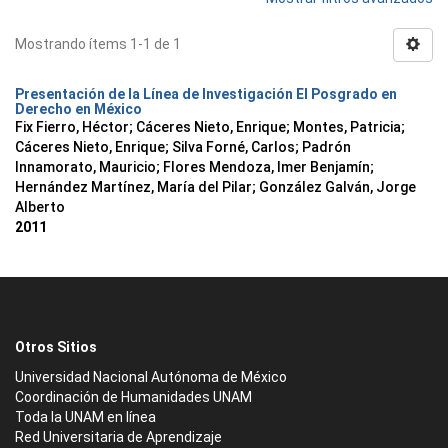
Mostrando ítems 1-1 de 1
Presentación de la Línea de Investigación El Posgrado en
Derecho en México
Fix Fierro, Héctor
;
Cáceres Nieto, Enrique
;
Montes, Patricia
;
Cáceres Nieto, Enrique
;
Silva Forné, Carlos
;
Padrón
Innamorato, Mauricio
;
Flores Mendoza, Imer Benjamín
;
Hernández Martínez, María del Pilar
;
González Galván, Jorge
Alberto
2011
Otros Sitios
Universidad Nacional Autónoma de México
Coordinación de Humanidades UNAM
Toda la UNAM en línea
Red Universitaria de Aprendizaje