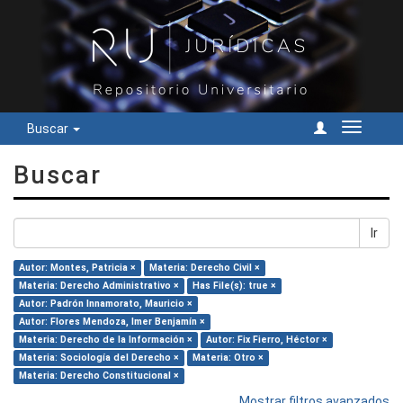
Buscar
Cambiar
navegac
Buscar
Ir
Autor: Montes, Patricia ×
Materia: Derecho Civil ×
Materia: Derecho Administrativo ×
Has File(s): true ×
Autor: Padrón Innamorato, Mauricio ×
Autor: Flores Mendoza, Imer Benjamín ×
Materia: Derecho de la Información ×
Autor: Fix Fierro, Héctor ×
Materia: Sociología del Derecho ×
Materia: Otro ×
Materia: Derecho Constitucional ×
Mostrar filtros avanzados