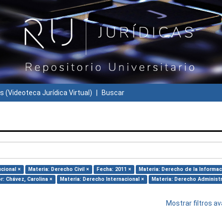
s (Videoteca Jurídica Virtual)
Buscar
cional ×
Materia: Derecho Civil ×
Fecha: 2011 ×
Materia: Derecho de la Informac
r: Chávez, Carolina ×
Materia: Derecho Internacional ×
Materia: Derecho Administr
Mostrar filtros 