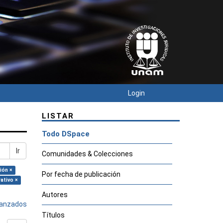
Login
LISTAR
Todo DSpace
Ir
Comunidades & Colecciones
ión ×
Por fecha de publicación
ativo ×
Autores
avanzados
Títulos