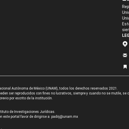
Rep
Uni
Uni
Est
sie
LEG
acional Autónoma de México (UNAM), todos los derechos reservados 2021.
den ser reproducidos con fines no lucrativos, siempre y cuando no se mutile, se cit
revio por escrito de la institución.
tituto de Investigaciones Jurídicas.
 este portal favor de dirigirse a:
padiij@unam.mx