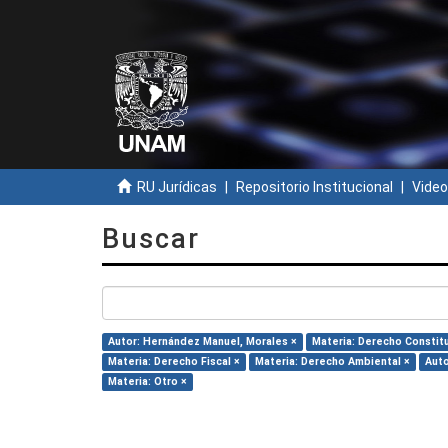
RU Jurídicas
Repositorio Institucional
Video
Buscar
Autor: Hernández Manuel, Morales ×
Materia: Derecho Constitu
Materia: Derecho Fiscal ×
Materia: Derecho Ambiental ×
Auto
Materia: Otro ×