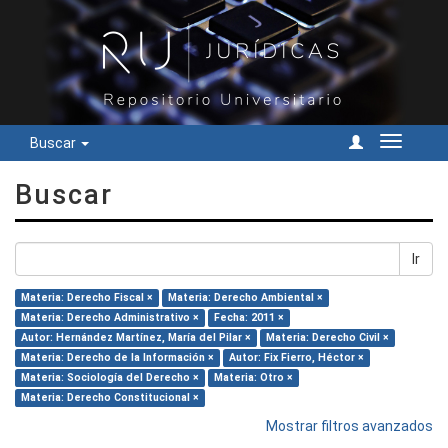
Buscar
Cambiar
navegac
Buscar
Ir
Materia: Derecho Fiscal ×
Materia: Derecho Ambiental ×
Materia: Derecho Administrativo ×
Fecha: 2011 ×
Autor: Hernández Martínez, María del Pilar ×
Materia: Derecho Civil ×
Materia: Derecho de la Información ×
Autor: Fix Fierro, Héctor ×
Materia: Sociología del Derecho ×
Materia: Otro ×
Materia: Derecho Constitucional ×
Mostrar filtros avanzados