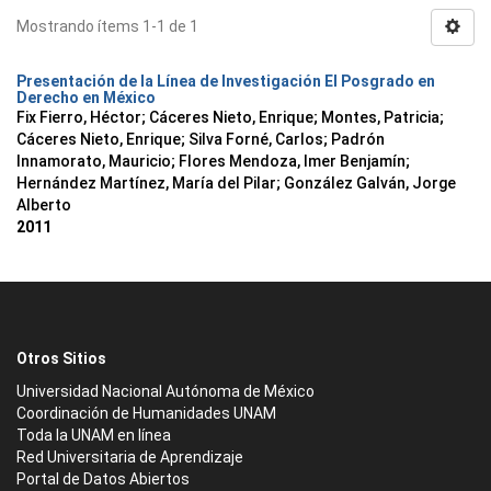
Mostrando ítems 1-1 de 1
Presentación de la Línea de Investigación El Posgrado en
Derecho en México
Fix Fierro, Héctor
;
Cáceres Nieto, Enrique
;
Montes, Patricia
;
Cáceres Nieto, Enrique
;
Silva Forné, Carlos
;
Padrón
Innamorato, Mauricio
;
Flores Mendoza, Imer Benjamín
;
Hernández Martínez, María del Pilar
;
González Galván, Jorge
Alberto
2011
Otros Sitios
Universidad Nacional Autónoma de México
Coordinación de Humanidades UNAM
Toda la UNAM en línea
Red Universitaria de Aprendizaje
Portal de Datos Abiertos