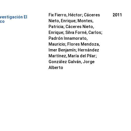
Fix Fierro, Héctor
;
Cáceres
2011
nvestigación El
Nieto, Enrique
;
Montes,
ico
Patricia
;
Cáceres Nieto,
Enrique
;
Silva Forné, Carlos
;
Padrón Innamorato,
Mauricio
;
Flores Mendoza,
Imer Benjamín
;
Hernández
Martínez, María del Pilar
;
González Galván, Jorge
Alberto