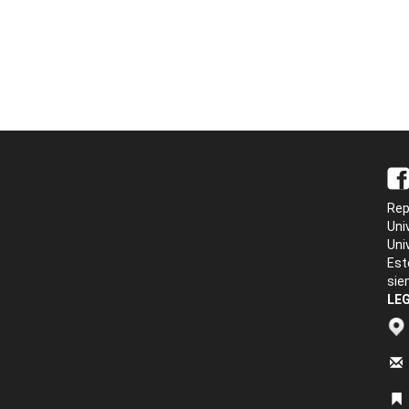
Rep
Uni
Uni
Est
sie
LEG