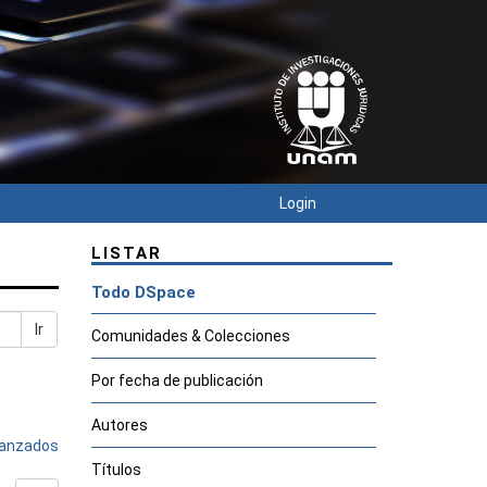
Login
LISTAR
Todo DSpace
Ir
Comunidades & Colecciones
Por fecha de publicación
Autores
avanzados
Títulos