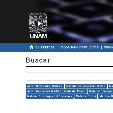
RU Jurídicas
Repositorio Institucional
Video
Buscar
Autor: Silva Forné, Carlos ×
Materia: Derecho Ambiental ×
Ma
Autor: Hernández Martínez, María del Pilar ×
Materia: Derecho C
Materia: Sociología del Derecho ×
Materia: Otro ×
Materia: 