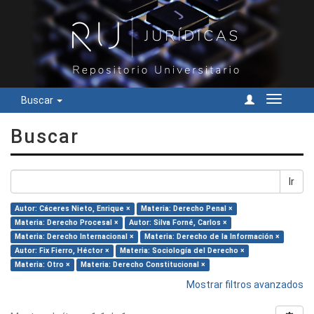
Buscar
Cambiar
navegac
Buscar
Ir
Autor: Cáceres Nieto, Enrique ×
Materia: Derecho Penal ×
Materia: Derecho Procesal ×
Autor: Silva Forné, Carlos ×
Materia: Derecho Internacional ×
Materia: Derecho de la Información ×
Autor: Fix Fierro, Héctor ×
Materia: Sociología del Derecho ×
Materia: Otro ×
Materia: Derecho Constitucional ×
Mostrar filtros avanzados