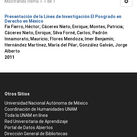
Mostrando ítems 1-1 de 1
Presentación de la Línea de Investigación El Posgrado en
Derecho en México
Fix Fierro, Héctor
;
Cáceres Nieto, Enrique
;
Montes, Patricia
;
Cáceres Nieto, Enrique
;
Silva Forné, Carlos
;
Padrón
Innamorato, Mauricio
;
Flores Mendoza, Imer Benjamín
;
Hernández Martínez, María del Pilar
;
González Galván, Jorge
Alberto
2011
Otros Sitios
Universidad Nacional Autónoma de México
Coordinación de Humanidades UNAM
Toda la UNAM en línea
Red Universitaria de Aprendizaje
Portal de Datos Abiertos
Dirección General de Bibliotecas