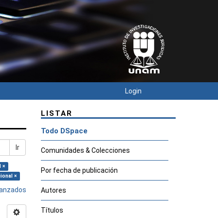
Login
LISTAR
Todo DSpace
Ir
Comunidades & Colecciones
l ×
Por fecha de publicación
ional ×
avanzados
Autores
Títulos