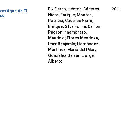
Fix Fierro, Héctor
;
Cáceres
2011
nvestigación El
Nieto, Enrique
;
Montes,
ico
Patricia
;
Cáceres Nieto,
Enrique
;
Silva Forné, Carlos
;
Padrón Innamorato,
Mauricio
;
Flores Mendoza,
Imer Benjamín
;
Hernández
Martínez, María del Pilar
;
González Galván, Jorge
Alberto