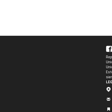
Rep
Uni
Uni
Est
sie
LEG