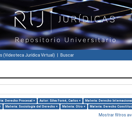
s (Videoteca Jurídica Virtual)
Buscar
ia: Derecho Procesal ×
Autor: Silva Forné, Carlos ×
Materia: Derecho Internaciona
×
Materia: Sociología del Derecho ×
Materia: Otro ×
Materia: Derecho Constituc
Mostrar filtros 