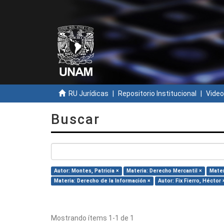
RU Jurídicas
Repositorio Institucional
Video
Buscar
Autor: Montes, Patricia ×
Materia: Derecho Mercantil ×
Mater
Materia: Derecho de la Información ×
Autor: Fix Fierro, Héctor 
Mostrando ítems 1-1 de 1