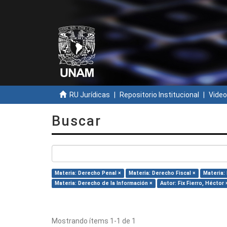
RU Jurídicas
Repositorio Institucional
Video
Buscar
Materia: Derecho Penal ×
Materia: Derecho Fiscal ×
Materia:
Materia: Derecho de la Información ×
Autor: Fix Fierro, Héctor 
Mostrando ítems 1-1 de 1