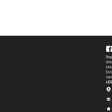
Rep
Uni
Uni
Est
sie
LEG