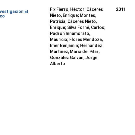
Fix Fierro, Héctor
;
Cáceres
2011
nvestigación El
Nieto, Enrique
;
Montes,
ico
Patricia
;
Cáceres Nieto,
Enrique
;
Silva Forné, Carlos
;
Padrón Innamorato,
Mauricio
;
Flores Mendoza,
Imer Benjamín
;
Hernández
Martínez, María del Pilar
;
González Galván, Jorge
Alberto