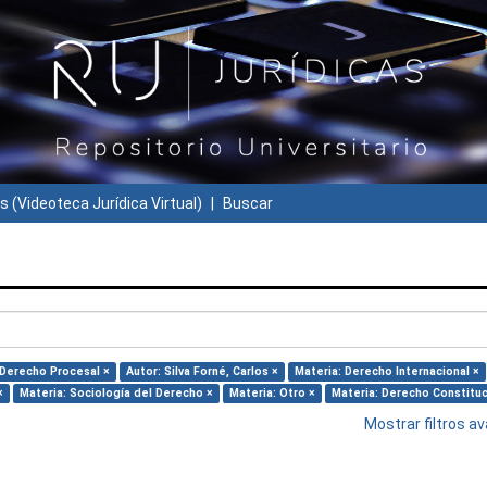
s (Videoteca Jurídica Virtual)
Buscar
 Derecho Procesal ×
Autor: Silva Forné, Carlos ×
Materia: Derecho Internacional ×
×
Materia: Sociología del Derecho ×
Materia: Otro ×
Materia: Derecho Constituc
Mostrar filtros 