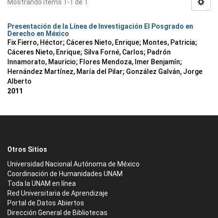
Mostrando ítems 1-1 de 1
Presentación de la Línea de Investigación El Posgrado en
Derecho en México
Fix Fierro, Héctor
;
Cáceres Nieto, Enrique
;
Montes, Patricia
;
Cáceres Nieto, Enrique
;
Silva Forné, Carlos
;
Padrón
Innamorato, Mauricio
;
Flores Mendoza, Imer Benjamín
;
Hernández Martínez, María del Pilar
;
González Galván, Jorge
Alberto
2011
Otros Sitios
Universidad Nacional Autónoma de México
Coordinación de Humanidades UNAM
Toda la UNAM en línea
Red Universitaria de Aprendizaje
Portal de Datos Abiertos
Dirección General de Bibliotecas