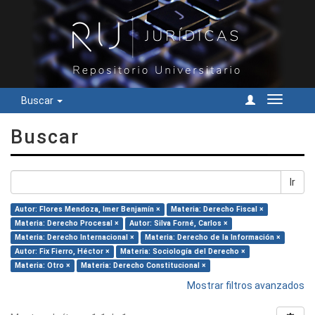
Buscar
Cambiar
navegac
Buscar
Ir
Autor: Flores Mendoza, Imer Benjamín ×
Materia: Derecho Fiscal ×
Materia: Derecho Procesal ×
Autor: Silva Forné, Carlos ×
Materia: Derecho Internacional ×
Materia: Derecho de la Información ×
Autor: Fix Fierro, Héctor ×
Materia: Sociología del Derecho ×
Materia: Otro ×
Materia: Derecho Constitucional ×
Mostrar filtros avanzados