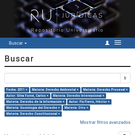
Buscar
Cambiar
navegac
Buscar
Ir
Fecha: 2011 ×
Materia: Derecho Ambiental ×
Materia: Derecho Procesal ×
Autor: Silva Forné, Carlos ×
Materia: Derecho Internacional ×
Materia: Derecho de la Información ×
Autor: Fix Fierro, Héctor ×
Materia: Sociología del Derecho ×
Materia: Otro ×
Materia: Derecho Constitucional ×
Mostrar filtros avanzados