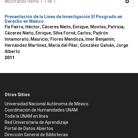
Mostrando ítems 1-1 de 1
Presentación de la Línea de Investigación El Posgrado en
Derecho en México
Fix Fierro, Héctor
;
Cáceres Nieto, Enrique
;
Montes, Patricia
;
Cáceres Nieto, Enrique
;
Silva Forné, Carlos
;
Padrón
Innamorato, Mauricio
;
Flores Mendoza, Imer Benjamín
;
Hernández Martínez, María del Pilar
;
González Galván, Jorge
Alberto
2011
Otros Sitios
Universidad Nacional Autónoma de México
Coordinación de Humanidades UNAM
Toda la UNAM en línea
Red Universitaria de Aprendizaje
Portal de Datos Abiertos
Dirección General de Bibliotecas