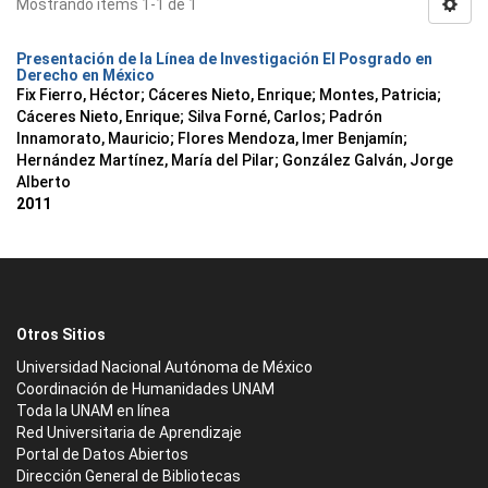
Mostrando ítems 1-1 de 1
Presentación de la Línea de Investigación El Posgrado en
Derecho en México
Fix Fierro, Héctor
;
Cáceres Nieto, Enrique
;
Montes, Patricia
;
Cáceres Nieto, Enrique
;
Silva Forné, Carlos
;
Padrón
Innamorato, Mauricio
;
Flores Mendoza, Imer Benjamín
;
Hernández Martínez, María del Pilar
;
González Galván, Jorge
Alberto
2011
Otros Sitios
Universidad Nacional Autónoma de México
Coordinación de Humanidades UNAM
Toda la UNAM en línea
Red Universitaria de Aprendizaje
Portal de Datos Abiertos
Dirección General de Bibliotecas