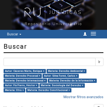
Buscar
Cambiar
navegac
Buscar
Ir
Autor: Cáceres Nieto, Enrique ×
Materia: Derecho Ambiental ×
Materia: Derecho Procesal ×
Autor: Silva Forné, Carlos ×
Materia: Derecho Internacional ×
Materia: Derecho de la Información ×
Autor: Fix Fierro, Héctor ×
Materia: Sociología del Derecho ×
Materia: Otro ×
Materia: Derecho Constitucional ×
Mostrar filtros avanzados