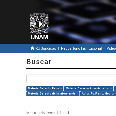
RU Jurídicas
Repositorio Institucional
Video
Buscar
Materia: Derecho Penal ×
Materia: Derecho Administrativo ×
Materia: Derecho de la Información ×
Autor: Fix Fierro, Héctor 
Mostrando ítems 1-1 de 1