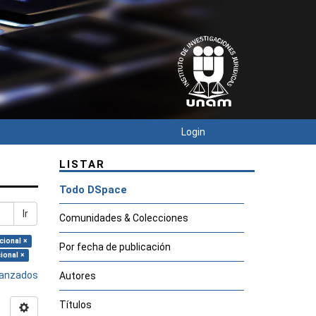
Login
LISTAR
Todo DSpace
Ir
Comunidades & Colecciones
cional ×
Por fecha de publicación
ional ×
avanzados
Autores
Títulos