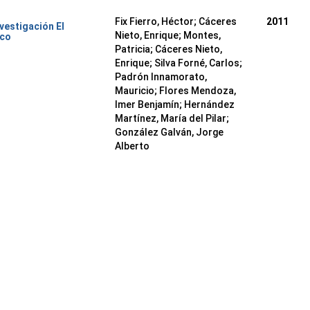
Fix Fierro, Héctor
;
Cáceres
2011
nvestigación El
Nieto, Enrique
;
Montes,
ico
Patricia
;
Cáceres Nieto,
Enrique
;
Silva Forné, Carlos
;
Padrón Innamorato,
Mauricio
;
Flores Mendoza,
Imer Benjamín
;
Hernández
Martínez, María del Pilar
;
González Galván, Jorge
Alberto