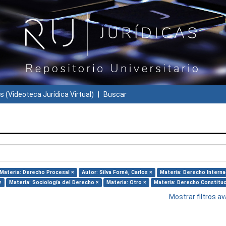
s (Videoteca Jurídica Virtual)
Buscar
Materia: Derecho Procesal ×
Autor: Silva Forné, Carlos ×
Materia: Derecho Interna
×
Materia: Sociología del Derecho ×
Materia: Otro ×
Materia: Derecho Constituc
Mostrar filtros 