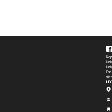
Rep
Uni
Uni
Est
sie
LEG