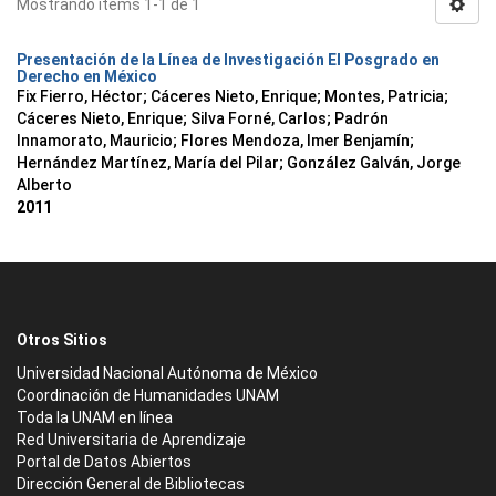
Mostrando ítems 1-1 de 1
Presentación de la Línea de Investigación El Posgrado en
Derecho en México
Fix Fierro, Héctor
;
Cáceres Nieto, Enrique
;
Montes, Patricia
;
Cáceres Nieto, Enrique
;
Silva Forné, Carlos
;
Padrón
Innamorato, Mauricio
;
Flores Mendoza, Imer Benjamín
;
Hernández Martínez, María del Pilar
;
González Galván, Jorge
Alberto
2011
Otros Sitios
Universidad Nacional Autónoma de México
Coordinación de Humanidades UNAM
Toda la UNAM en línea
Red Universitaria de Aprendizaje
Portal de Datos Abiertos
Dirección General de Bibliotecas