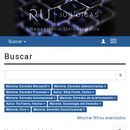
Buscar
Cambiar
navegac
Buscar
Ir
Materia: Derecho Mercantil ×
Materia: Derecho Administrativo ×
Materia: Derecho Procesal ×
Autor: Silva Forné, Carlos ×
Materia: Derecho Internacional ×
Materia: Derecho de la Información ×
Autor: Fix Fierro, Héctor ×
Materia: Sociología del Derecho ×
Materia: Otro ×
Materia: Derecho Constitucional ×
Mostrar filtros avanzados