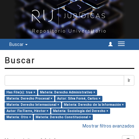
Buscar
Cambiar
navegac
Buscar
Ir
Has File(s): true ×
Materia: Derecho Administrativo ×
Materia: Derecho Procesal ×
Autor: Silva Forné, Carlos ×
Materia: Derecho Internacional ×
Materia: Derecho de la Información ×
Autor: Fix Fierro, Héctor ×
Materia: Sociología del Derecho ×
Materia: Otro ×
Materia: Derecho Constitucional ×
Mostrar filtros avanzados