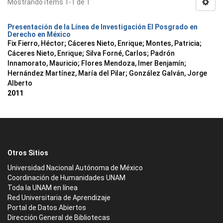
Mostrando ítems 1-1 de 1
Presentación de la Línea de Investigación El Posgrado en
Derecho en México
Fix Fierro, Héctor
;
Cáceres Nieto, Enrique
;
Montes, Patricia
;
Cáceres Nieto, Enrique
;
Silva Forné, Carlos
;
Padrón
Innamorato, Mauricio
;
Flores Mendoza, Imer Benjamín
;
Hernández Martínez, María del Pilar
;
González Galván, Jorge
Alberto
2011
Otros Sitios
Universidad Nacional Autónoma de México
Coordinación de Humanidades UNAM
Toda la UNAM en línea
Red Universitaria de Aprendizaje
Portal de Datos Abiertos
Dirección General de Bibliotecas