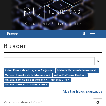
Buscar
Cambiar
navegac
Buscar
Ir
Autor: Flores Mendoza, Imer Benjamín ×
Materia: Derecho Internacional ×
Materia: Derecho de la Información ×
Autor: Fix Fierro, Héctor ×
Materia: Sociología del Derecho ×
Materia: Otro ×
Materia: Derecho Constitucional ×
Mostrar filtros avanzados
Mostrando ítems 1-1 de 1